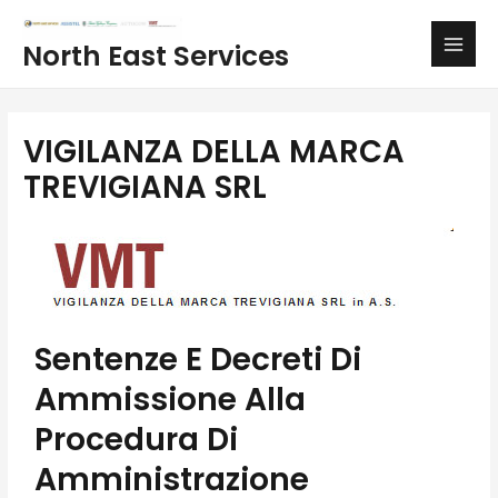
Vai
Main
al
North East Services
Men
contenuto
VIGILANZA DELLA MARCA
TREVIGIANA SRL
Sentenze E Decreti Di
Ammissione Alla
Procedura Di
Amministrazione