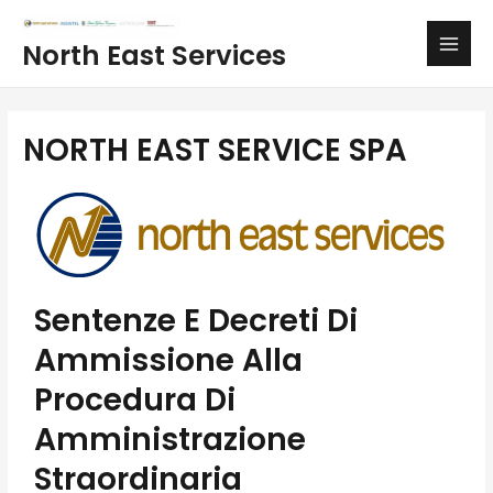
Vai
Main
al
North East Services
Men
contenuto
NORTH EAST SERVICE SPA
Sentenze E Decreti Di
Ammissione Alla
Procedura Di
Amministrazione
Straordinaria