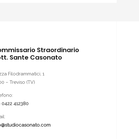
mmissario Straordinario
tt. Sante Casonato
zza Filodrammatici, 1
00 – Treviso (TV)
efono:
 0422 412380
il:
fo@studiocasonato.com