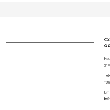
Co
do
Pia
311
Tel
+39
Ema
in