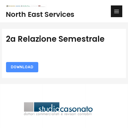
Vai
Main
al
North East Services
Men
contenuto
2a Relazione Semestrale
DOWNLOAD