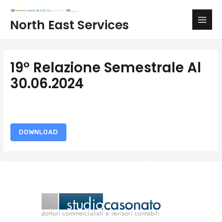
Vai
Main
al
North East Services
Men
contenuto
19° Relazione Semestrale Al
30.06.2024
DOWNLOAD