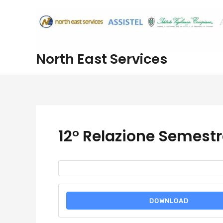
Vai
al
contenuto
North East Services
12° Relazione Semestr
DOWNLOAD