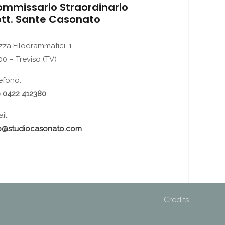
mmissario Straordinario
tt. Sante Casonato
zza Filodrammatici, 1
00 – Treviso (TV)
efono:
 0422 412380
il:
fo@studiocasonato.com
Credits