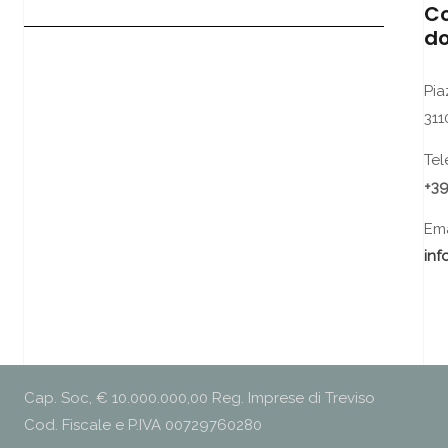
Co
do
Pia
311
Tel
+39
Ema
in
Cap. Soc, € 10.000.000,00 Reg. Imprese di Treviso
Cod. Fiscale e P.IVA 00729760280