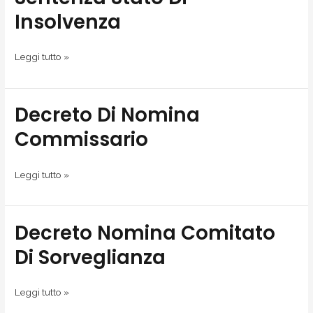
stato
Insolvenza
di
insolvenza
Leggi tutto »
Decreto Di Nomina
Decreto
di
Commissario
nomina
Commissario
Leggi tutto »
Decreto Nomina Comitato
Decreto
nomina
Di Sorveglianza
comitato
di
Leggi tutto »
sorveglianza