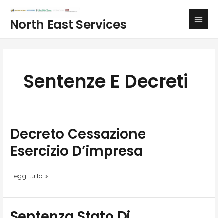
Vai
Main
al
North East Services
Men
contenuto
Sentenze E Decreti
Decreto Cessazione
Decreto
cessazione
Esercizio D’impresa
esercizio
d’impresa
Leggi tutto »
Sentenza Stato Di
Sentenza