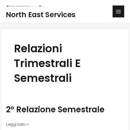
Vai
Paginazione
Main
al
articoli
North East Services
Men
contenuto
Relazioni
Trimestrali E
Semestrali
2° Relazione Semestrale
2°
Relazione
Semestrale
Leggi tutto »