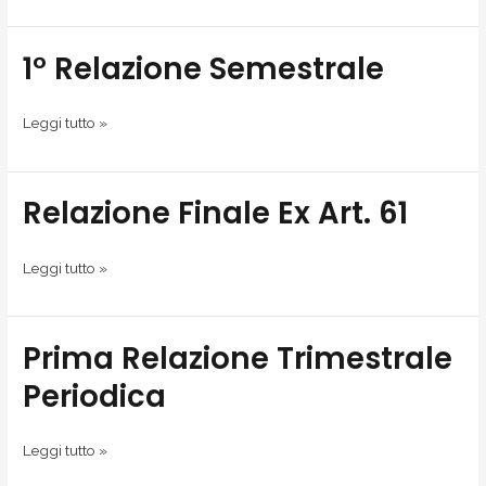
1° Relazione Semestrale
1°
Relazione
Semestrale
Leggi tutto »
Relazione Finale Ex Art. 61
Relazione
Finale
ex
Leggi tutto »
art.
61
Prima Relazione Trimestrale
Prima
Relazione
Periodica
Trimestrale
Periodica
Leggi tutto »